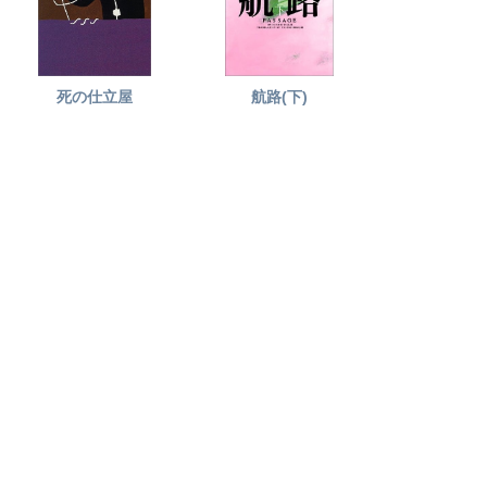
死の仕立屋
航路(下)