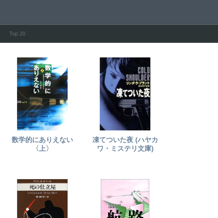
Top 20
数学的にありえない
凍てついた夜 (ハヤカ
〈上〉
ワ・ミステリ文庫)