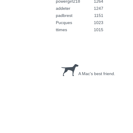
powergirl218
1264
addeter
1247
padbrest
1151
Pucques
1023
ttimes
1015
A Mac's best friend.