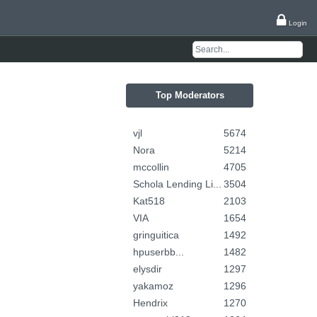
Login
Top Moderators
vjl
5674
Nora
5214
mccollin
4705
Schola Lending Li...
3504
Kat518
2103
VIA
1654
gringuitica
1492
hpuserbb...
1482
elysdir
1297
yakamoz
1296
Hendrix
1270