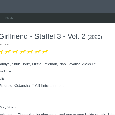
Top 20
irlfriend - Staffel 3 - Vol. 2
(2020)
himasu
miya, Shun Horie, Lizzie Freeman, Nao Tôyama, Aleks Le
Ya Une
lish
ctures, Kôdansha, TMS Entertainment
May 2025
meinsames Filmprojekt ist abgedreht und nun warten beide auf die Sch