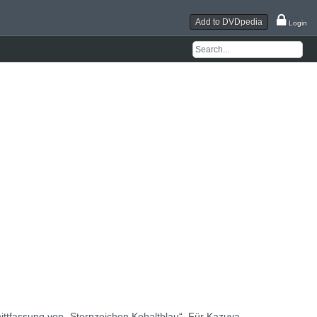
Add to DVDpedia
Login
nittfassung von „Sternzeichen Kobaltblau“. Für Kazuya