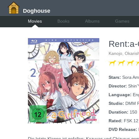
Doghouse
Movies
Books
Albums
Games
Rent:a-G
Kanojo, Okaris
Stars:
Sora Ama
Director:
Shin’
Language:
Eng
Studio:
DMM Pi
Duration:
150
Rated:
FSK 12
DVD Release:
Die letzte Klappe ist gefallen: Kazuyas und Chizurus ge