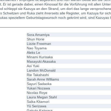
t. Er ist gerade dabei, einen Kinosaal für die Vorführung mit allen Un
nd schleppt sie Kazuya an den Strand, um dort das lange versprochene
s Schwitzen und Ruka zieht ihrerseits alle Register, um Kazuya für s
ukas speziellem Geburtstagswunsch noch gekrönt wird, sind Kazuyas 
Sora Amamiya
Shun Horie
Lizzie Freeman
Nao Toyama
Aleks Le
Minami Kurisaka
Masayuki Akasaka
Aoi Yuki
Landon McDonald
Rie Takahashi
Sarah Anne Williams
Sayuri Sadaoka
Yukari Nozawa
Nicolas Roye
Laura Megan Stahl
Saika Kitamori
Yû Serizawa
Gakuto Kajiwara